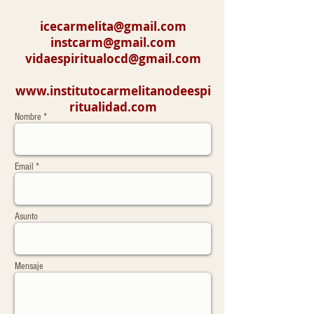
icecarmelita@gmail.com
instcarm@gmail.com
vidaespiritualocd@gmail.com
www.institutocarmelitanodeespi
ritualidad.com
Nombre *
Email *
Asunto
Mensaje