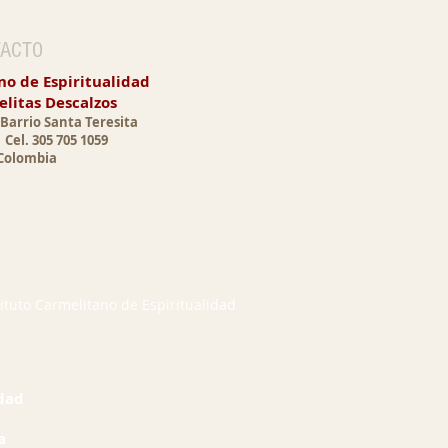
ACTO
no de Espiritualidad
litas Descalzos
9 Barrio Santa Teresita
0
Cel. 305 705 1059
Colombia
ituto Carmelitano de Espiritualidad
idad
a