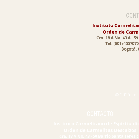
CONT
Instituto Carmelita
Orden de Carme
Cra. 18 A No. 43 A - 5
Tel.
(601) 455707
Bogotá, 
© 2026 Inst
CONTACTO
Instituto Carmelitano de Espiritual
Orden de Carmelitas Descalzos
Cra. 18 A No. 43 - 50 Barrio Santa Teresit